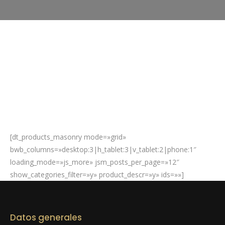
[dt_products_masonry mode=»grid»
bwb_columns=»desktop:3|h_tablet:3|v_tablet:2|phone:1″
loading_mode=»js_more» jsm_posts_per_page=»12″
show_categories_filter=»y» product_descr=»y» ids=»»]
Datos generales