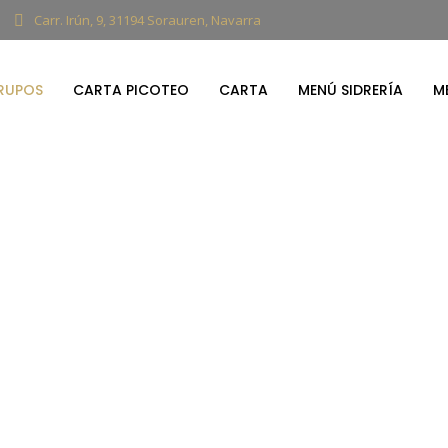
Carr. Irún, 9, 31194 Sorauren, Navarra
RUPOS
CARTA PICOTEO
CARTA
MENÚ SIDRERÍA
M