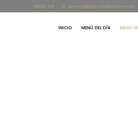
948 331 244
reservas@laposadadesorauren.es
INICIO
MENÚ DEL DÍA
MENÚ G