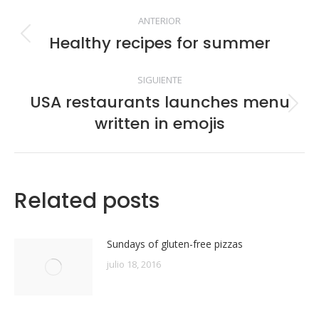
Navegación
ANTERIOR
entre
Healthy recipes for summer
Publicación
anterior:
publicaciones
SIGUIENTE
USA restaurants launches menu
Publicación
written in emojis
siguiente:
Related posts
Sundays of gluten-free pizzas
julio 18, 2016