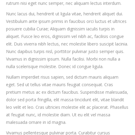
rutrum nisi eget nunc semper, nec aliquam lectus interdum.
Nunc lacus dui, hendrerit ut ligula vitae, hendrerit aliquet dui.
Vestibulum ante ipsum primis in faucibus orci luctus et ultrices
posuere cubilia Curae; Aliquam dignissim iaculis turpis in
aliquet. Fusce leo eros, dignissim vel nibh ac, facilisis congue
elit. Duis viverra nibh lectus, nec molestie libero suscipit lacinia.
Nunc dapibus turpis nisl, porttitor pulvinar justo semper quis.
Vivamus in dignissim ipsum. Nulla facilisi. Morbi non nulla a
nulla scelerisque molestie. Donec id congue ligula.
Nullam imperdiet risus sapien, sed dictum mauris aliquam
eget. Sed ut tellus vitae mauris feugiat consequat. Cras
pretium metus ac ex dictum faucibus. Suspendisse malesuada,
dolor sed porta fringilla, elit massa tincidunt elit, vitae blandit
leo velit et leo. Cras ultricies molestie elit ac placerat. Phasellus
at feugiat nunc, id molestie diam. Ut eu elit vel massa
malesuada ornare in id magna.
Vivamus pellentesque pulvinar porta. Curabitur cursus