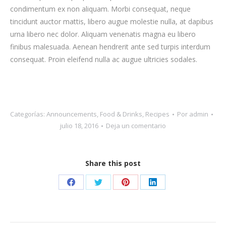
condimentum ex non aliquam. Morbi consequat, neque
tincidunt auctor mattis, libero augue molestie nulla, at dapibus
urna libero nec dolor. Aliquam venenatis magna eu libero
finibus malesuada. Aenean hendrerit ante sed turpis interdum
consequat. Proin eleifend nulla ac augue ultricies sodales.
Categorías:
Announcements
,
Food & Drinks
,
Recipes
Por
admin
julio 18, 2016
Deja un comentario
Share this post
Share
Share
Share
Share
on
on
on
on
Facebook
Twitter
Pinterest
LinkedIn